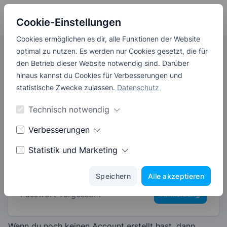
APPOINTICO
Cookie-Einstellungen
Cookies ermöglichen es dir, alle Funktionen der Website
optimal zu nutzen. Es werden nur Cookies gesetzt, die für
den Betrieb dieser Website notwendig sind. Darüber
hinaus kannst du Cookies für Verbesserungen und
Anmeldung
statistische Zwecke zulassen.
Datenschutz
Technisch notwendig
E-Mail
*
Verbesserungen
Statistik und Marketing
Passwort
*
Passwort vergessen?
Anmeldung
Wenn du noch keinen Account erstellt hast, dann